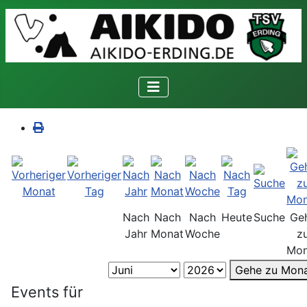
Nach
Nach
Nach
Heute
Suche
Ge
Jahr
Monat
Woche
z
Mon
Gehe zu Mon
Events für