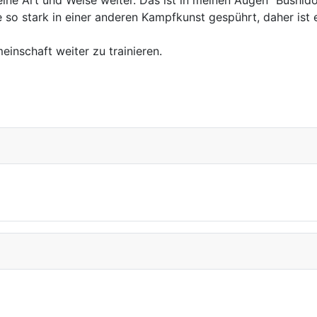
ine Art und Weise weiter. Das ist in meinen Augen "Bushido
 so stark in einer anderen Kampfkunst gespührt, daher ist 
meinschaft weiter zu trainieren.