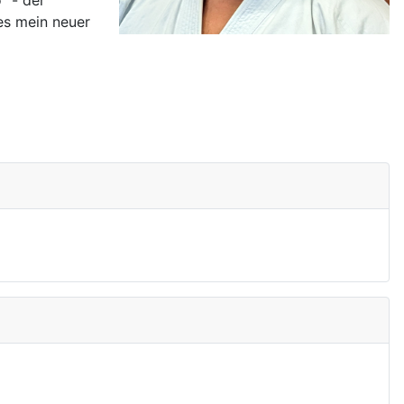
" - der
es mein neuer